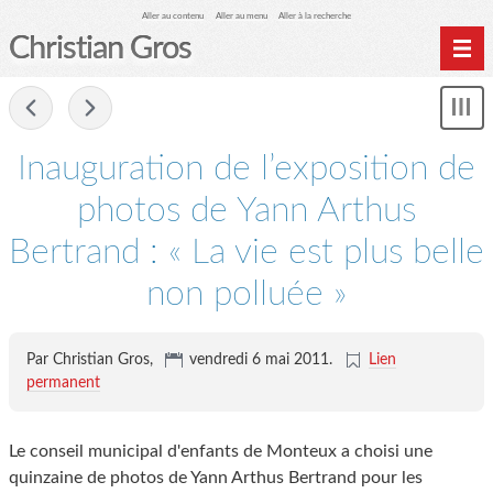
Aller au contenu
Aller au menu
Aller à la recherche
Christian Gros
-
Mon
le
me
Inauguration de l’exposition de
photos de Yann Arthus
Bertrand : « La vie est plus belle
non polluée »
Par Christian Gros,
vendredi 6 mai 2011
.
Lien
permanent
Le conseil municipal d'enfants de Monteux a choisi une
quinzaine de photos de Yann Arthus Bertrand pour les