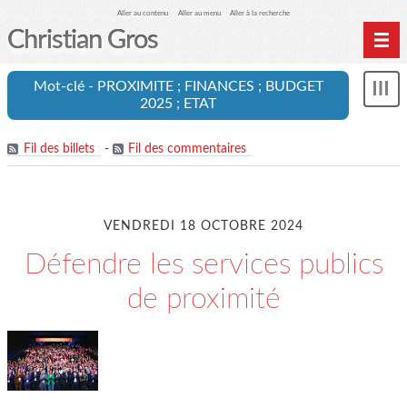
Aller au contenu
Aller au menu
Aller à la recherche
Christian Gros
Mot-clé - PROXIMITE ; FINANCES ; BUDGET
Mon
2025 ; ETAT
le
me
Fil des billets
-
Fil des commentaires
VENDREDI 18 OCTOBRE 2024
Défendre les services publics
de proximité