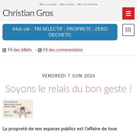
Aller au contenu
Aller au menu
Aller à la recherche
Christian Gros
Mot-clé - TRI SELECTIF ; PROPRETE ; ZERO
Mon
DECHETS;
le
me
Fil des billets
-
Fil des commentaires
VENDREDI 7 JUIN 2024
Soyons le relais du bon geste !
La propreté de nos espaces publics est l’affaire de tous