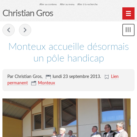
Aller au contenu
Aller au menu
Aller à la recherche
Christian Gros
-
Mon
le
me
Monteux accueille désormais
un pôle handicap
Par Christian Gros,
lundi 23 septembre 2013
.
Lien
permanent
Monteux