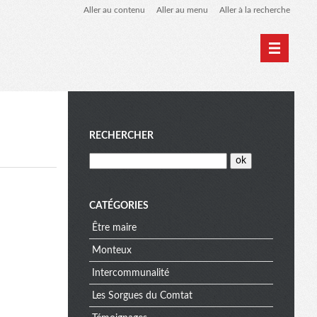
Aller au contenu
Aller au menu
Aller à la recherche
M
RECHERCHER
e
CATÉGORIES
Être maire
n
Monteux
Intercommunalité
u
Les Sorgues du Comtat