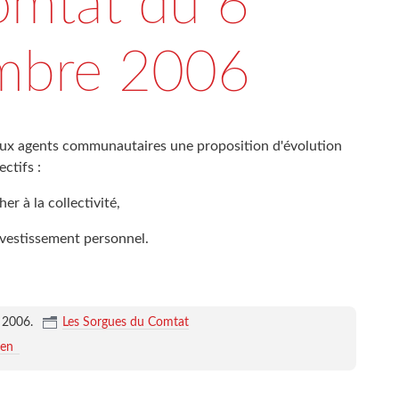
omtat du 6
mbre 2006
 aux agents communautaires une proposition d'évolution
ctifs :
er à la collectivité,
'investissement personnel.
e 2006
.
Les Sorgues du Comtat
ien