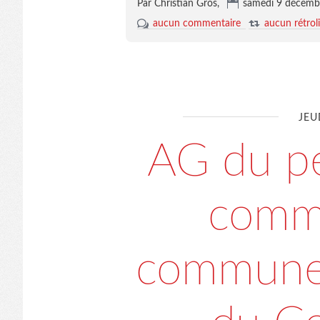
Par Christian Gros,
samedi 9 décemb
aucun commentaire
aucun rétrol
JEU
AG du pe
comm
communes