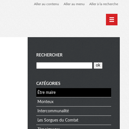
Aller au contenu
Aller au menu
Aller à la recherche
M
RECHERCHER
e
CATÉGORIES
Être maire
n
Monteux
Intercommunalité
u
Les Sorgues du Comtat