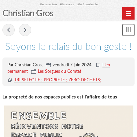
Aller au contenu
Aller au menu
Aller à la recherche
Christian Gros
-
Mon
le
me
Soyons le relais du bon geste !
Par Christian Gros,
vendredi 7 juin 2024
.
Lien
permanent
Les Sorgues du Comtat
TRI SELECTIF ; PROPRETE ; ZERO DECHETS;
La propreté de nos espaces publics est l’affaire de tous