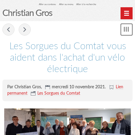
Aller au contenu
Aller au menu
Aller à la recherche
Christian Gros
-
Mon
le
me
Les Sorgues du Comtat vous
aident dans l'achat d'un vélo
électrique
Par Christian Gros,
mercredi 10 novembre 2021
.
Lien
permanent
Les Sorgues du Comtat