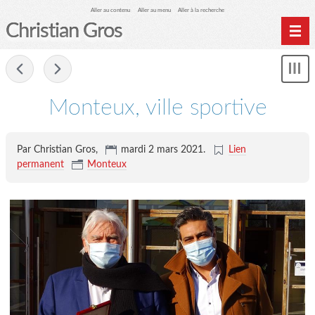
Aller au contenu
Aller au menu
Aller à la recherche
Christian Gros
-
Mon
le
me
Monteux, ville sportive
Par Christian Gros,
mardi 2 mars 2021
.
Lien
permanent
Monteux