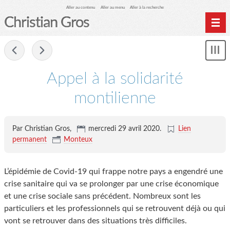
Aller au contenu
Aller au menu
Aller à la recherche
Christian Gros
-
Mon
le
me
Appel à la solidarité
montilienne
Par Christian Gros,
mercredi 29 avril 2020
.
Lien
permanent
Monteux
L’épidémie de Covid-19 qui frappe notre pays a engendré une
crise sanitaire qui va se prolonger par une crise économique
et une crise sociale sans précédent. Nombreux sont les
particuliers et les professionnels qui se retrouvent déjà ou qui
vont se retrouver dans des situations très difficiles.