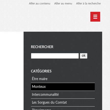
Aller au contenu
Aller au menu
Aller à la recherche
M
RECHERCHER
e
CATÉGORIES
Être maire
n
Monteux
Intercommunalité
u
Les Sorgues du Comtat