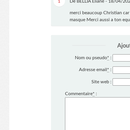
1
De BELLIA Eliane -
18/04/202
merci beaucoup Christian car 
masque Merci aussi a ton equ
Ajou
Nom ou pseudo
*
:
Adresse email
*
:
Site web :
Commentaire
*
: