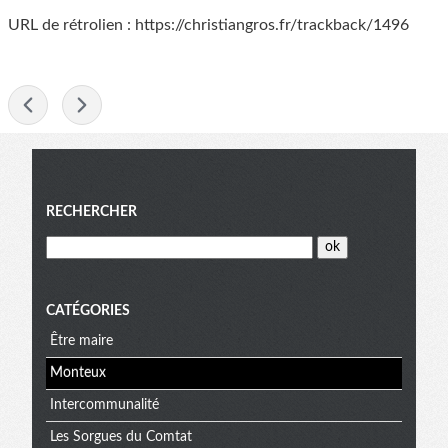
URL de rétrolien : https://christiangros.fr/trackback/1496
-
Menu
RECHERCHER
CATÉGORIES
Être maire
Monteux
Intercommunalité
Les Sorgues du Comtat