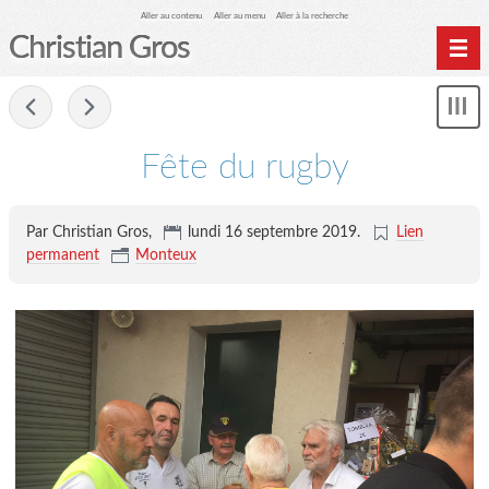
Aller au contenu
Aller au menu
Aller à la recherche
Christian Gros
-
Mon
le
me
Fête du rugby
Par Christian Gros,
lundi 16 septembre 2019
.
Lien
permanent
Monteux