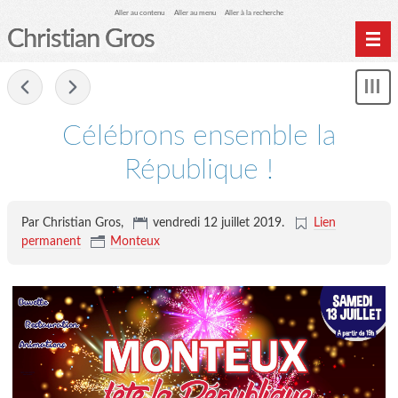
Aller au contenu
Aller au menu
Aller à la recherche
Christian Gros
-
Mon
le
me
Célébrons ensemble la
République !
Par Christian Gros,
vendredi 12 juillet 2019
.
Lien
permanent
Monteux