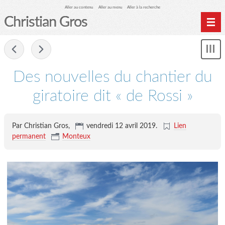
Aller au contenu
Aller au menu
Aller à la recherche
Christian Gros
-
Mon
le
me
Des nouvelles du chantier du
giratoire dit « de Rossi »
Par Christian Gros,
vendredi 12 avril 2019
.
Lien
permanent
Monteux