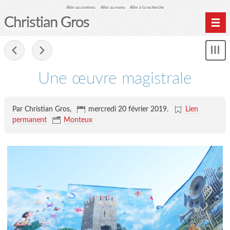
Aller au contenu
Aller au menu
Aller à la recherche
Christian Gros
-
Mon
le
me
Une œuvre magistrale
Par Christian Gros,
mercredi 20 février 2019
.
Lien
permanent
Monteux