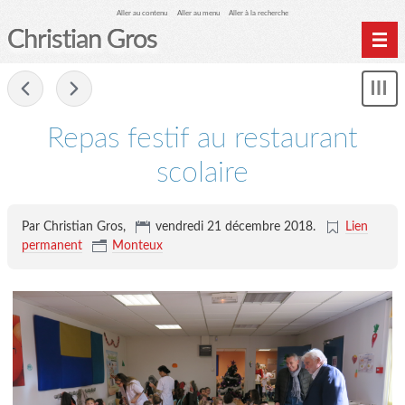
Aller au contenu
Aller au menu
Aller à la recherche
Christian Gros
-
Mon
le
me
Repas festif au restaurant
scolaire
Par Christian Gros,
vendredi 21 décembre 2018
.
Lien
permanent
Monteux