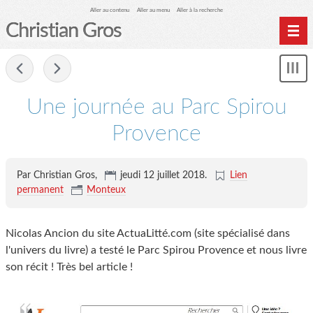
Aller au contenu
Aller au menu
Aller à la recherche
Christian Gros
-
Mon
le
me
Une journée au Parc Spirou
Provence
Par Christian Gros,
jeudi 12 juillet 2018
.
Lien
permanent
Monteux
Nicolas Ancion du site ActuaLitté.com (site spécialisé dans
l'univers du livre) a testé le Parc Spirou Provence et nous livre
son récit ! Très bel article !