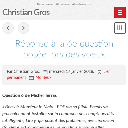
Aller au contenu
Aller au menu
Aller à la recherche
Christian Gros
-
Mon
le
me
Réponse à la 6e question
posée lors des voeux
Par Christian Gros,
mercredi 17 janvier 2018
.
Lien
permanent
Monteux
Question 6 de Michel Terras
« Bonsoir Monsieur le Maire. EDF via sa filiale Enedis va
prochainement installer sur la commune des compteurs dits
intelligents, Linky, qui posent des problèmes, avec intrusion
d’ondes électromagnétiques. Je voudrais savoir quelles