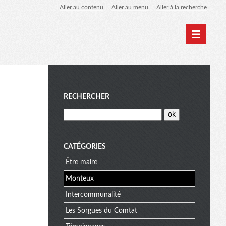
Aller au contenu
Aller au menu
Aller à la recherche
M
RECHERCHER
e
CATÉGORIES
Être maire
n
Monteux
Intercommunalité
u
Les Sorgues du Comtat