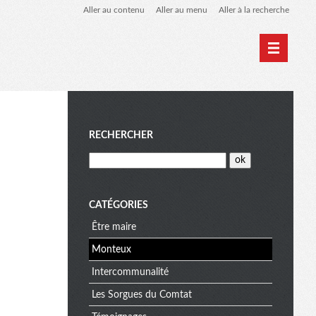
Aller au contenu
Aller au menu
Aller à la recherche
M
RECHERCHER
e
CATÉGORIES
Être maire
n
Monteux
Intercommunalité
u
Les Sorgues du Comtat