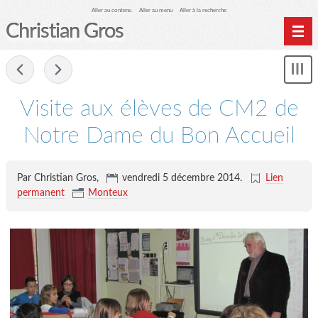
Aller au contenu
Aller au menu
Aller à la recherche
Christian Gros
-
Mon
le
me
Visite aux élèves de CM2 de
Notre Dame du Bon Accueil
Par Christian Gros,
vendredi 5 décembre 2014
.
Lien
permanent
Monteux