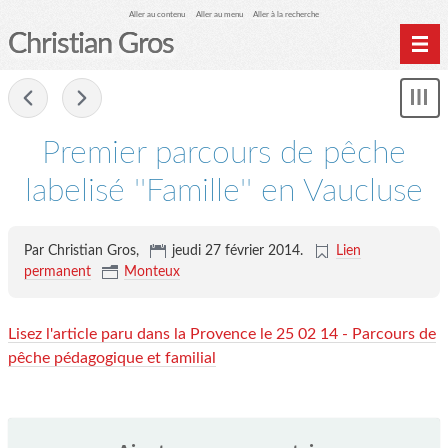
Aller au contenu
Aller au menu
Aller à la recherche
Christian Gros
-
Mon
le
me
Premier parcours de pêche
labelisé ''Famille'' en Vaucluse
Par Christian Gros,
jeudi 27 février 2014
.
Lien
permanent
Monteux
Lisez l'article paru dans la Provence le 25 02 14 - Parcours de
pêche pédagogique et familial