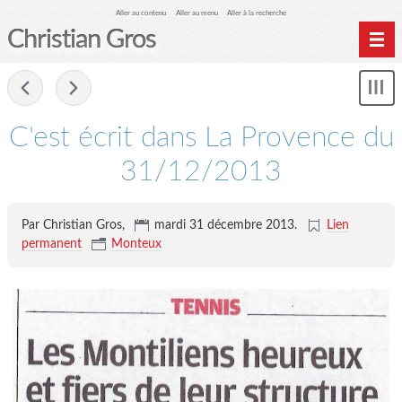
Aller au contenu
Aller au menu
Aller à la recherche
Christian Gros
-
Mon
le
me
C'est écrit dans La Provence du
31/12/2013
Par Christian Gros,
mardi 31 décembre 2013
.
Lien
permanent
Monteux