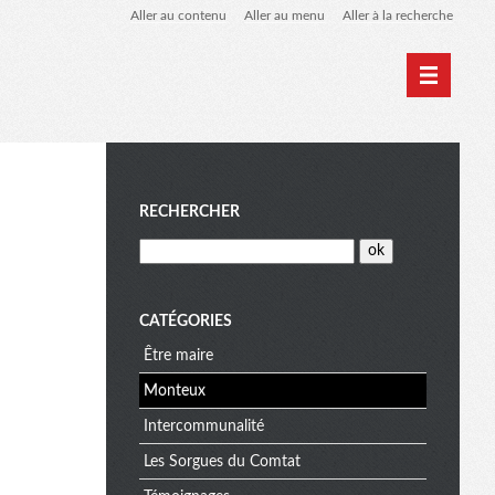
Aller au contenu
Aller au menu
Aller à la recherche
M
RECHERCHER
e
CATÉGORIES
Être maire
n
Monteux
Intercommunalité
u
Les Sorgues du Comtat