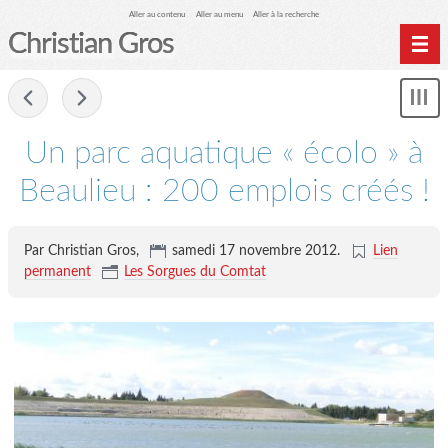
Aller au contenu
Aller au menu
Aller à la recherche
Christian Gros
-
Mon
le
me
Un parc aquatique « écolo » à
Beaulieu : 200 emplois créés !
Par Christian Gros,
samedi 17 novembre 2012
.
Lien
permanent
Les Sorgues du Comtat