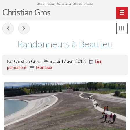
Aller au contenu
Aller au menu
Aller à la recherche
Christian Gros
-
Mon
le
me
Randonneurs à Beaulieu
Par Christian Gros,
mardi 17 avril 2012
.
Lien
permanent
Monteux