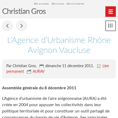
Aller au contenu
Aller au menu
Aller à la recherche
Christian Gros
-
Mon
le
me
L’Agence d’Urbanisme Rhône
Avignon Vaucluse
Par Christian Gros,
dimanche 11 décembre 2011
.
Lien
permanent
AURAV
Assemblée générale du 8 décembre 2011
L’Agence d’urbanisme de l’aire avignonnaise (AURA) a été
créée en 2004 pour appuyer les collectivités dans leur
politique territoriale et pour constituer un outil partagé de
connaissances du bassin de vie d’Avignon. Ses principales