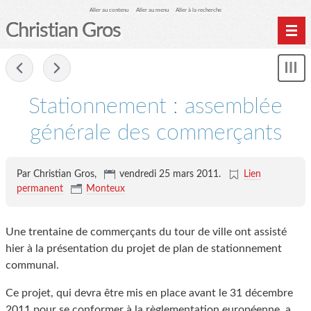
Aller au contenu
Aller au menu
Aller à la recherche
Christian Gros
-
Mon
le
me
Stationnement : assemblée
générale des commerçants
Par Christian Gros,
vendredi 25 mars 2011
.
Lien
permanent
Monteux
Une trentaine de commerçants du tour de ville ont assisté
hier à la présentation du projet de plan de stationnement
communal.
Ce projet, qui devra être mis en place avant le 31 décembre
2011 pour se conformer à la règlementation européenne, a