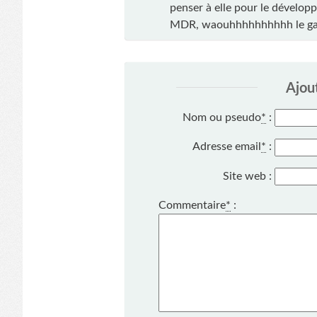
penser à elle pour le dévelop
MDR, waouhhhhhhhhhh le ga
Ajou
Nom ou pseudo
*
:
Adresse email
*
:
Site web :
Commentaire
*
: