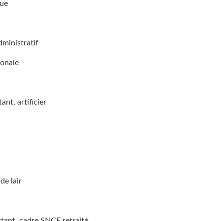
gue
ministratif
ionale
nt, artificier
e lair
tant, cadre SNCF retraité