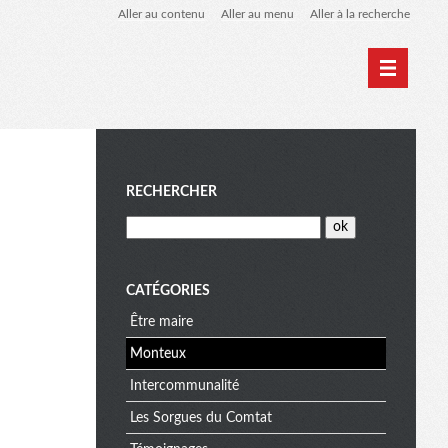
Aller au contenu
Aller au menu
Aller à la recherche
M
RECHERCHER
e
CATÉGORIES
Être maire
n
Monteux
Intercommunalité
u
Les Sorgues du Comtat