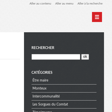
Aller au contenu
Aller au menu
Aller à la recherche
M
RECHERCHER
e
CATÉGORIES
Être maire
n
Monteux
Intercommunalité
u
Les Sorgues du Comtat