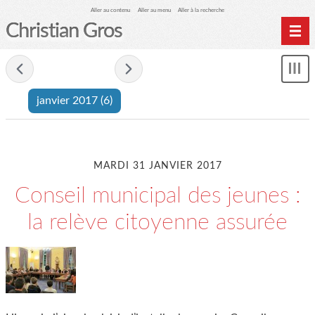
Aller au contenu
Aller au menu
Aller à la recherche
Christian Gros
- janvier 2017 -
Mon
le
janvier 2017
(6)
me
MARDI 31 JANVIER 2017
Conseil municipal des jeunes :
la relève citoyenne assurée