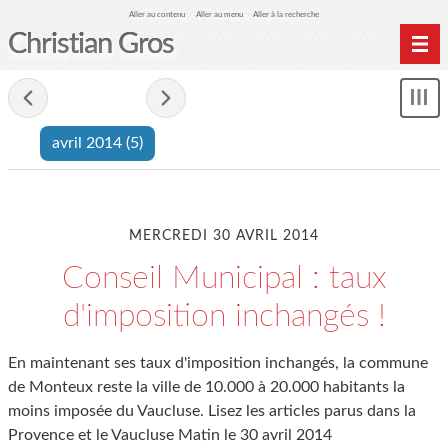
Aller au contenu
Aller au menu
Aller à la recherche
Christian Gros
- avril 2014 -
Mon
le
avril 2014
(5)
me
MERCREDI 30 AVRIL 2014
Conseil Municipal : taux
d'imposition inchangés !
En maintenant ses taux d'imposition inchangés, la commune
de Monteux reste la ville de 10.000 à 20.000 habitants la
moins imposée du Vaucluse. Lisez les articles parus dans la
Provence et le Vaucluse Matin le 30 avril 2014