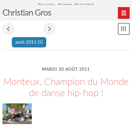
Aller au contenu
Aller au menu
Aller à la recherche
Christian Gros
- août 2011 -
Mon
le
août 2011
(5)
me
MARDI 30 AOÛT 2011
Monteux, Champion du Monde
de danse hip-hop !