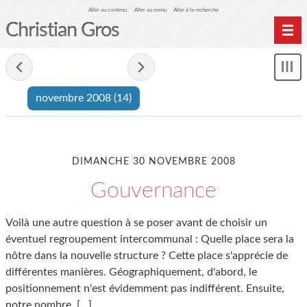
Aller au contenu
Aller au menu
Aller à la recherche
Christian Gros
- novembre 2008 -
Mon
le
novembre 2008
(14)
me
DIMANCHE 30 NOVEMBRE 2008
Gouvernance
Voilà une autre question à se poser avant de choisir un
éventuel regroupement intercommunal : Quelle place sera la
nôtre dans la nouvelle structure ? Cette place s'apprécie de
différentes manières. Géographiquement, d'abord, le
positionnement n'est évidemment pas indifférent. Ensuite,
notre nombre
[…]